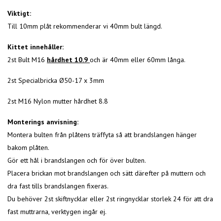
Viktigt:
Till 10mm plåt rekommenderar vi 40mm bult längd.
Kittet innehåller:
2st Bult M16
hårdhet 10.9
och är 40mm eller 60mm långa.
2st Specialbricka Ø50-17 x 3mm
2st M16 Nylon mutter hårdhet 8.8
Monterings anvisning:
Montera bulten från plåtens träffyta så att brandslangen hänger
bakom plåten.
Gör ett hål i brandslangen och för över bulten.
Placera brickan mot brandslangen och sätt därefter på muttern och
dra fast tills brandslangen fixeras.
Du behöver 2st skiftnycklar eller 2st ringnycklar storlek 24 för att dra
fast muttrarna, verktygen ingår ej.