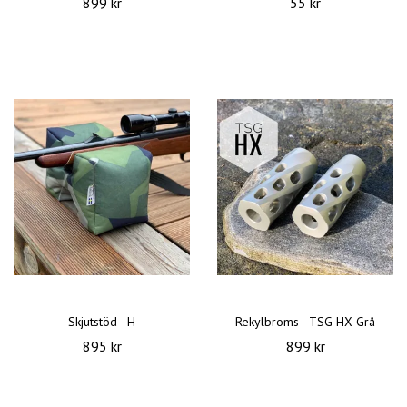
899 kr
55 kr
Skjutstöd - H
Rekylbroms - TSG HX Grå
895 kr
899 kr