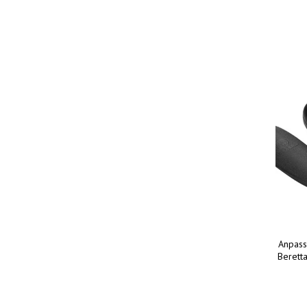
Anpass
Berett