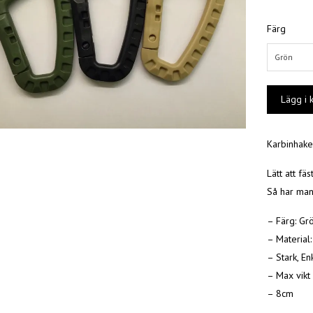
Färg
Grön
Karbinhake 
Lätt att fä
Så har man 
– Färg: Grö
– Material
– Stark, En
– Max vikt
– 8cm